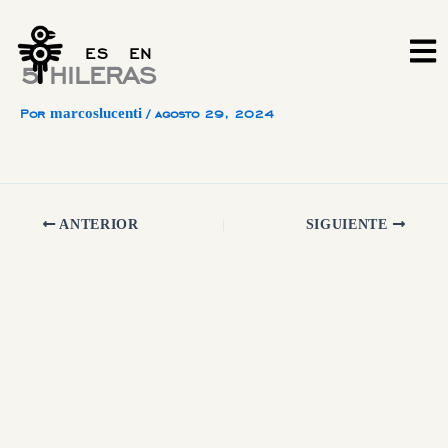
Ir
al
ES
EN
contenido
5 HILERAS
marcoslucenti
Por
/
agosto 29, 2024
ANTERIOR
SIGUIENTE