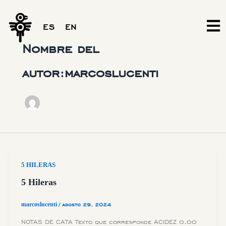
Ir
al
ES
EN
contenido
Nombre del
autor:marcoslucenti
5 HILERAS
5 Hileras
marcoslucenti
/
agosto 29, 2024
NOTAS DE CATA Texto que corresponde ACIDEZ 0,00