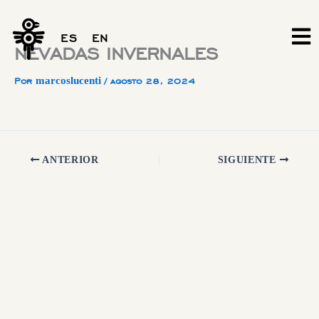
Ir
al
ES
EN
contenido
NEVADAS INVERNALES
marcoslucenti
Por
/
agosto 28, 2024
ANTERIOR
SIGUIENTE