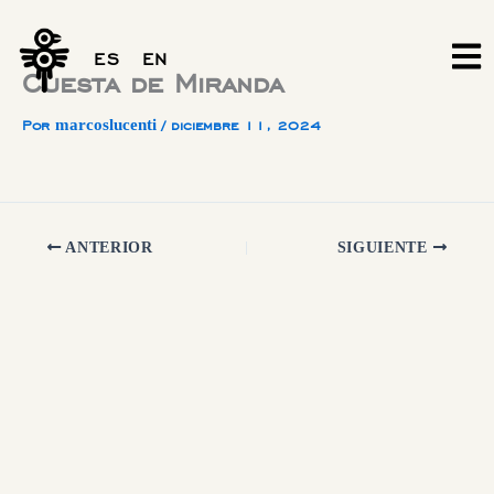
Ir
al
ES
EN
contenido
Cuesta de Miranda
marcoslucenti
Por
/
diciembre 11, 2024
ANTERIOR
SIGUIENTE