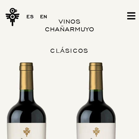
Ir
al
ES
EN
contenido
VINOS
CHAÑARMUYO
CLÁSICOS